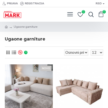
PRIJAVA
REGISTRACIJA
RSD
0
0
Ugaone garniture
Ugaone garniture
0
NOVO