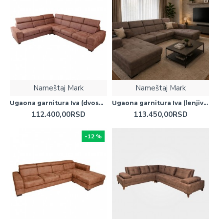
Nameštaj Mark
Nameštaj Mark
Ugaona garnitura Iva (dvosed ugao trosed)
Ugaona garnitura Iva (lenjivac trosed lenjivac)
112.400,00RSD
113.450,00RSD
-12 %