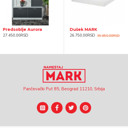
Predsoblje Aurora
Predsoblje - Sofija
S
Dušek MARK
27.450,00RSD
22.990,00RSD
1
26.750,00RSD
35.850,00RSD
Pančevački Put 85, Beograd 11210, Srbija