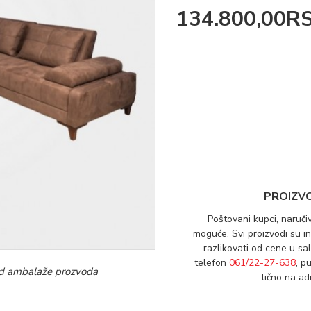
134.800,00R
PROIZV
Poštovani kupci, naruči
moguće. Svi proizvodi su 
razlikovati od cene u sa
telefon
061/22-27-638
, p
i od ambalaže prozvoda
lično na a