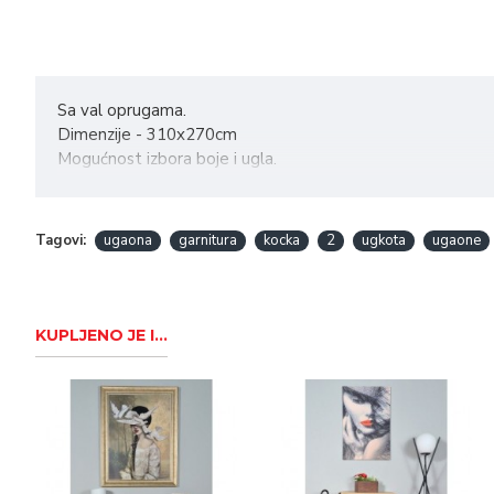
Sa val oprugama.
Dimenzije - 310x270cm
Mogućnost izbora boje i ugla.
Tagovi:
ugaona
garnitura
kocka
2
ugkota
ugaone
KUPLJENO JE I...