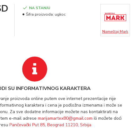
SD
NA STANJU
Šifra proizvoda:
ugkoc
Nameštaj Mark
ODI SU INFORMATIVNOG KARAKTERA
vanje proizvoda online putem ove internet prezentacije nije
informativnog karaktera i cena je podložna izmenama i može se
lonu. Za sve dodatne informacije možete nas kontaktirati na
utem e-mail adrese
marijamartex80@gmail.com
ili možete doći
dresu
Pančevački Put 85, Beograd 11210, Srbija