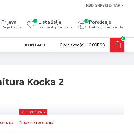
RSD
SRPSKI DINAR
0
0
Prijava
Lista želja
Poređenje
Registracija
Izabranih proizvoda
Izabranih proizvoda
0
0 proizvod(a) - 0,00RSD
KONTAKT
itura Kocka 2
.
cenzija.
-
Napišite recenziju