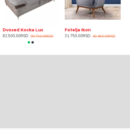
tolica Laura
Toaletni sto Staša
Dvosed Kocka Lux
Fotelja Ikon
G
2.990,00RSD
17.750,00RSD
82.500,00RSD
31.750,00RSD
3
90.750,00RSD
43.450,00RSD