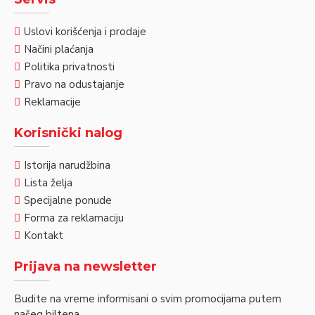
Uslovi korišćenja i prodaje
Načini plaćanja
Politika privatnosti
Pravo na odustajanje
Reklamacije
Korisnički nalog
Istorija narudžbina
Lista želja
Specijalne ponude
Forma za reklamaciju
Kontakt
Prijava na newsletter
Budite na vreme informisani o svim promocijama putem
našeg biltena.