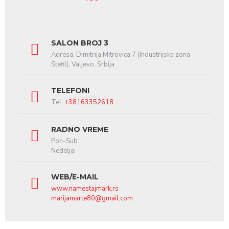
SALON BROJ 3
Adresa: Dimitrija Mitrovica 7 (Industrijska zona
Stefil), Valjevo, Srbija
TELEFONI
Tel:
+38163352618
RADNO VREME
Pon-Sub:
Nedelja:
WEB/E-MAIL
www.namestajmark.rs
marijamarte80@gmail.com