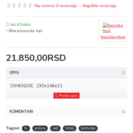
Na osnovu 0 recenzija.
-
Napišite recenziju
NA STANJU
Šifra proizvoda:
tvpl
Nameštaj Mark
21.850,00RSD
OPIS
DIMENZIJE, 230x146x32
KOMENTARI
Tagovi:
tv
polica
led
tvbilj
komode