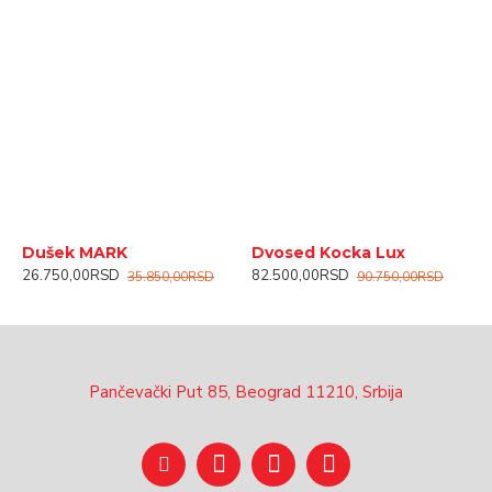
Dušek MARK
Dvosed Kocka Lux
F
26.750,00RSD
82.500,00RSD
3
35.850,00RSD
90.750,00RSD
Pančevački Put 85, Beograd 11210, Srbija