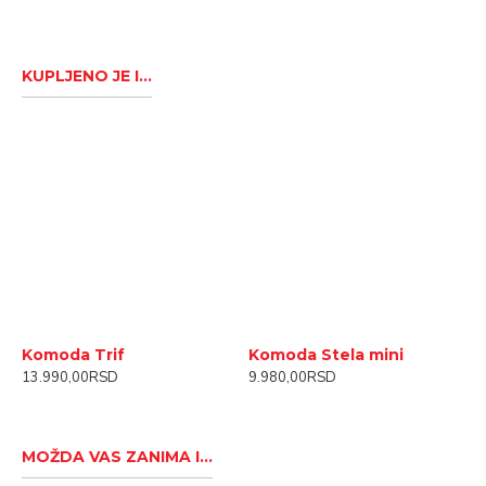
KUPLJENO JE I...
Komoda Trif
Komoda Stela mini
P
13.990,00RSD
9.980,00RSD
2
MOŽDA VAS ZANIMA I...