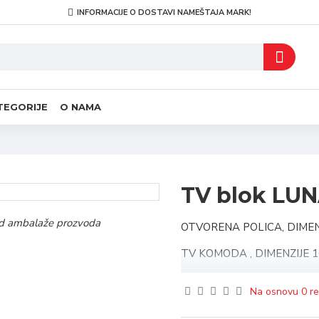
INFORMACIJE O DOSTAVI NAMEŠTAJA MARK!
TEGORIJE
O NAMA
TV blok LU
i od ambalaže prozvoda
OTVORENA POLICA, DIMENZ
TV KOMODA , DIMENZIJE 1
VERTIKALNI ELEMENT , DI
Na osnovu 0 re