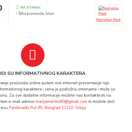
D
NA STANJU
Šifra proizvoda:
tvlun
Nameštaj Mark
ODI SU INFORMATIVNOG KARAKTERA
vanje proizvoda online putem ove internet prezentacije nije
informativnog karaktera i cena je podložna izmenama i može se
lonu. Za sve dodatne informacije možete nas kontaktirati na
utem e-mail adrese
marijamartex80@gmail.com
ili možete doći
dresu
Pančevački Put 85, Beograd 11210, Srbija