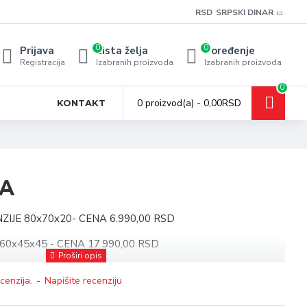
RSD
SRPSKI DINAR
0
0
Prijava
Lista želja
Poređenje
Registracija
Izabranih proizvoda
Izabranih proizvoda
0
0 proizvod(a) - 0,00RSD
KONTAKT
NA
IJE 80x70x20- CENA 6.990,00 RSD
60x45x45 - CENA 17.990,00 RSD
MENZIJE 70x160x45 - CENA 21.550,00 RSD
cenzija.
-
Napišite recenziju