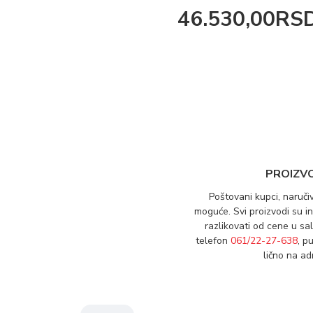
46.530,00RS
PROIZV
Poštovani kupci, naruči
moguće. Svi proizvodi su 
razlikovati od cene u sa
telefon
061/22-27-638
, p
lično na a