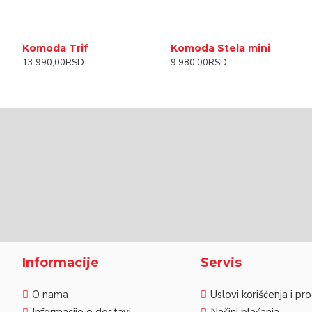
Komoda Trif
Komoda Stela mini
13.990,00RSD
9.980,00RSD
Informacije
Servis
O nama
Uslovi korišćenja i pr