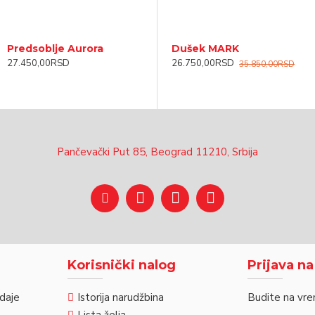
Predsoblje Aurora
Predsoblje - Sofija
S
Dušek MARK
27.450,00RSD
22.990,00RSD
1
26.750,00RSD
35.850,00RSD
Pančevački Put 85, Beograd 11210, Srbija
Korisnički nalog
Prijava n
odaje
Istorija narudžbina
Budite na vre