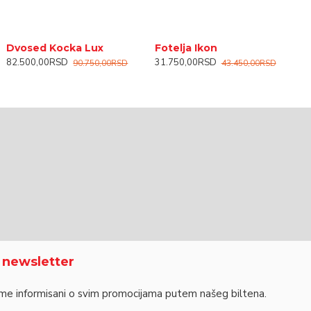
tolica Laura
Toaletni sto Staša
Dvosed Kocka Lux
Fotelja Ikon
G
2.990,00RSD
17.750,00RSD
82.500,00RSD
31.750,00RSD
3
90.750,00RSD
43.450,00RSD
a newsletter
me informisani o svim promocijama putem našeg biltena.