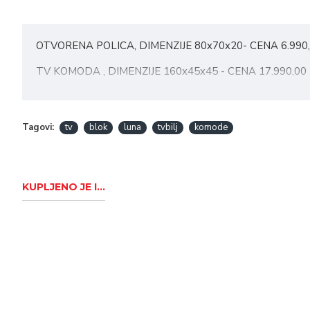
OTVORENA POLICA, DIMENZIJE 80x70x20- CENA 6.990
TV KOMODA , DIMENZIJE 160x45x45 - CENA 17.990,0
VERTIKALNI ELEMENT , DIMENZIJE 70x160x45 - CENA 
Tagovi:
tv
blok
luna
tvbilj
komode
KUPLJENO JE I...