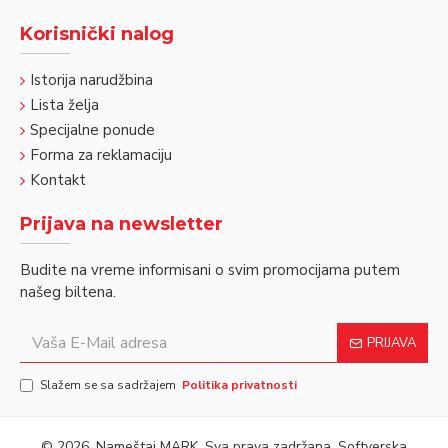
Korisnički nalog
Istorija narudžbina
Lista želja
Specijalne ponude
Forma za reklamaciju
Kontakt
Prijava na newsletter
Budite na vreme informisani o svim promocijama putem
našeg biltena.
PRIJAVA
Slažem se sa sadržajem
Politika privatnosti
©
2026. Nameštaj MARK. Sva prava zadržana. Softverska