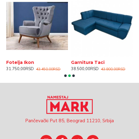
Fotelja Ikon
Garnitura Taci
K
31.750,00RSD
38.500,00RSD
4
43.450,00RSD
43.800,00RSD
Pančevački Put 85, Beograd 11210, Srbija