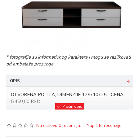
* fotografije su informativnog karaktera i mogu se razlikovati
od ambalaže prozvoda
OPIS
OTVORENA POLICA, DIMENZIJE 125x10x25 - CENA
5.450,00 RSD
TV KOMODA , DIMENZIJE 214x47,5x47,3 - CENA
28.990,00 RSD
Na osnovu 0 recenzija.
-
Napišite recenziju
BILJA VISEĆI ELEMENT , DIMENZIJE 38x120x25 -
CENA 10.659,00 RSD x2 kom