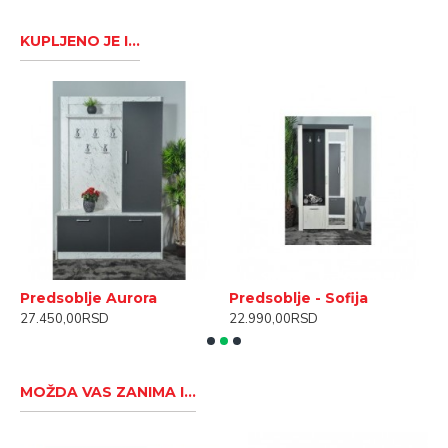
KUPLJENO JE I...
Predsoblje Aurora
Predsoblje - Sofija
S
27.450,00RSD
22.990,00RSD
1
MOŽDA VAS ZANIMA I...