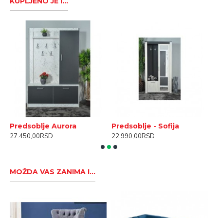
KUPLJENO JE I...
Predsoblje Aurora
Predsoblje - Sofija
S
27.450,00RSD
22.990,00RSD
1
MOŽDA VAS ZANIMA I...