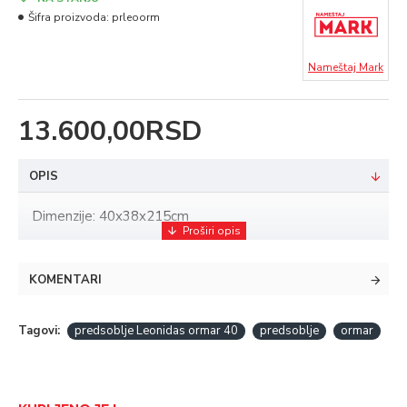
Šifra proizvoda:
prleoorm
Nameštaj Mark
13.600,00RSD
OPIS
Dimenzije: 40x38x215cm
KOMENTARI
Tagovi:
predsoblje Leonidas ormar 40
predsoblje
ormar