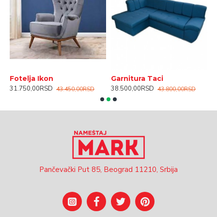
Fotelja Ikon
Garnitura Taci
K
31.750,00RSD
38.500,00RSD
4
43.450,00RSD
43.800,00RSD
Pančevački Put 85, Beograd 11210, Srbija