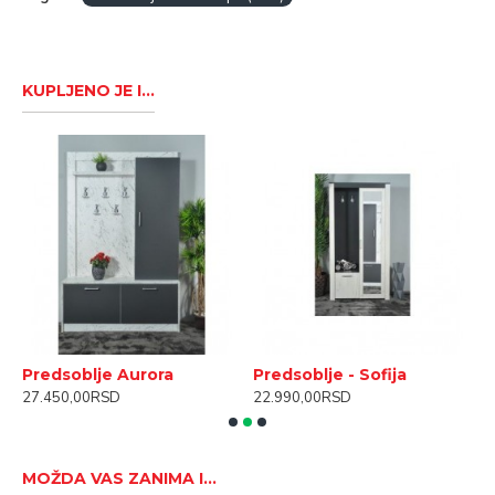
Boja sivo/artisan
KUPLJENO JE I...
Predsoblje Aurora
Predsoblje - Sofija
S
27.450,00RSD
22.990,00RSD
1
MOŽDA VAS ZANIMA I...