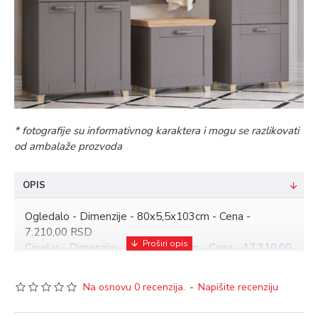
* fotografije su informativnog karaktera i mogu se razlikovati
od ambalaže prozvoda
OPIS
Ogledalo - Dimenzije - 80x5,5x103cm - Cena -
7.210,00 RSD
Cipelar - Dimenzije - 80x39x98,5cm - Cena - 17.310,00
RSD
Komodica - Dimenzije - 60x39x59,5cm - Cena -
Na osnovu 0 recenzija.
-
Napišite recenziju
9.790,00 RSD
Ormar - Dimenzije - 60x39x209cm - Cena - 23.730,00