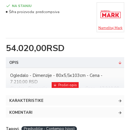
RSD
NA STANJU
Čiviluk - Cena - 6.360,00 RSD
Šifra proizvoda:
predcompsiva
Boja sivo/artisan
Nameštaj Mark
54.020,00RSD
OPIS
Ogledalo - Dimenzije - 80x5,5x103cm - Cena -
7.210,00 RSD
Cipelar - Dimenzije - 80x39x98,5cm - Cena - 17.310,00
RSD
KARAKTERISTIKE
Komodica - Dimenzije - 60x39x59,5cm - Cena -
9.790,00 RSD
KOMENTARI
Ormar - Dimenzije - 60x39x209cm - Cena - 23.730,00
RSD
Čiviluk - Cena - 6.360,00 RSD
Tagovi:
Predsoblje - Contempo (sivo)