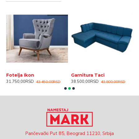
Fotelja Ikon
Garnitura Taci
K
31.750,00RSD
38.500,00RSD
4
43.450,00RSD
43.800,00RSD
Pančevački Put 85, Beograd 11210, Srbija