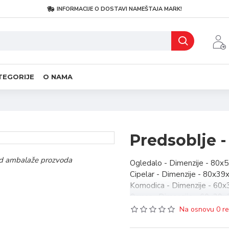
INFORMACIJE O DOSTAVI NAMEŠTAJA MARK!
TEGORIJE
O NAMA
Predsoblje 
i od ambalaže prozvoda
Ogledalo - Dimenzije - 80x
Cipelar - Dimenzije - 80x3
Komodica - Dimenzije - 60x
Ormar - Dimenzije - 60x39
Čiviluk - Cena - 6.360,00 R
Na osnovu 0 re