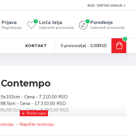
RSD
SRPSKI DINAR
0
0
Prijava
Lista želja
Poređenje
Registracija
Izabranih proizvoda
Izabranih proizvoda
0
0 proizvod(a) - 0,00RSD
KONTAKT
- Contempo
5,5x103cm - Cena - 7.210,00 RSD
9x98,5cm - Cena - 17.310,00 RSD
39x59,5cm - Cena - 9.790,00 RSD
x209cm - Cena - 23.730,00 RSD
SD
cenzija.
-
Napišite recenziju