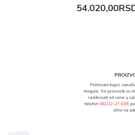
Boja belo/artisan
54.020,00RS
PROIZV
Poštovani kupci, naruči
moguće. Svi proizvodi su 
razlikovati od cene u sa
telefon
061/22-27-638
, p
lično na a