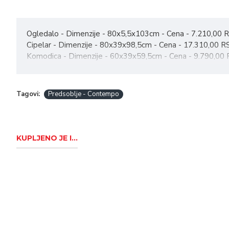
Ogledalo - Dimenzije - 80x5,5x103cm - Cena - 7.210,00 
Cipelar - Dimenzije - 80x39x98,5cm - Cena - 17.310,00 
Komodica - Dimenzije - 60x39x59,5cm - Cena - 9.790,00
Ormar - Dimenzije - 60x39x209cm - Cena - 23.730,00 R
Čiviluk - Cena - 6.360,00 RSD
Tagovi:
Predsoblje - Contempo
Boja belo/artisan
KUPLJENO JE I...