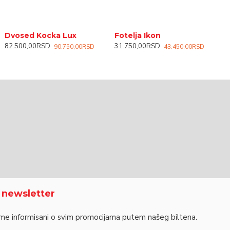
tolica Laura
Toaletni sto Staša
Dvosed Kocka Lux
Fotelja Ikon
G
2.990,00RSD
17.750,00RSD
82.500,00RSD
31.750,00RSD
3
90.750,00RSD
43.450,00RSD
a newsletter
me informisani o svim promocijama putem našeg biltena.