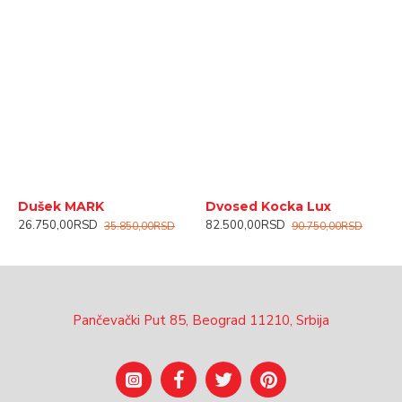
Dušek MARK
Dvosed Kocka Lux
F
26.750,00RSD
82.500,00RSD
3
35.850,00RSD
90.750,00RSD
Pančevački Put 85, Beograd 11210, Srbija