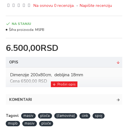
Na osnovu 0 recenzija.
-
Napišite recenziju
NA STANJU
Šifra proizvoda:
MSPB
6.500,00RSD
OPIS
Dimenzije 200x80cm, debljina 18mm
Cena 6500,00 RSD
KOMENTARI
Tagovi:
masiv
ploča
(čamovina)
cink
spoj
mspb
masiv
ploče