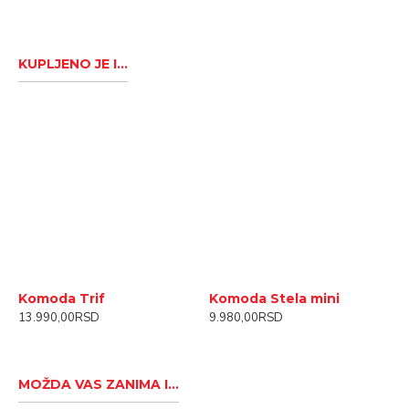
KUPLJENO JE I...
Komoda Trif
Komoda Stela mini
P
13.990,00RSD
9.980,00RSD
2
MOŽDA VAS ZANIMA I...