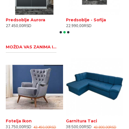
Predsoblje Aurora
Predsoblje - Sofija
S
27.450,00RSD
22.990,00RSD
1
MOŽDA VAS ZANIMA I...
Fotelja Ikon
Garnitura Taci
K
31.750,00RSD
38.500,00RSD
4
43.450,00RSD
43.800,00RSD