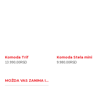
Komoda Trif
Komoda Stela mini
P
13.990,00RSD
9.980,00RSD
2
MOŽDA VAS ZANIMA I...