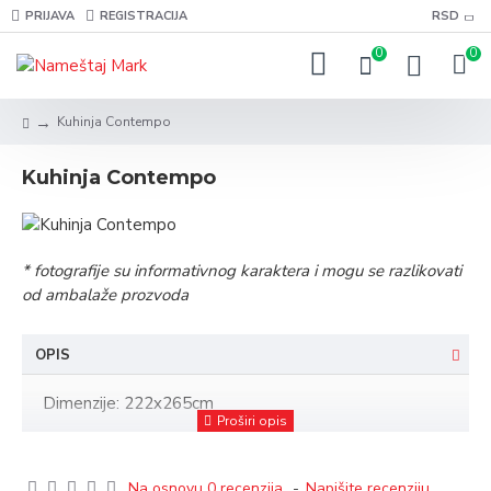
PRIJAVA
REGISTRACIJA
RSD
0
0
Kuhinja Contempo
Kuhinja Contempo
* fotografije su informativnog karaktera i mogu se razlikovati
od ambalaže prozvoda
OPIS
Dimenzije: 222x265cm
Na osnovu 0 recenzija.
-
Napišite recenziju