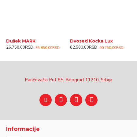
Dušek MARK
Dvosed Kocka Lux
F
26.750,00RSD
82.500,00RSD
3
35.850,00RSD
90.750,00RSD
Pančevački Put 85, Beograd 11210, Srbija
Informacije