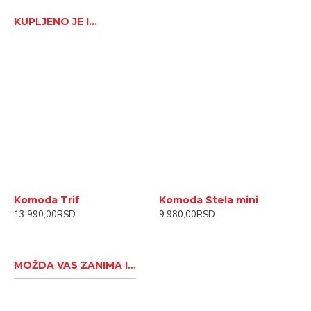
KUPLJENO JE I...
Komoda Trif
Komoda Stela mini
P
13.990,00RSD
9.980,00RSD
2
MOŽDA VAS ZANIMA I...