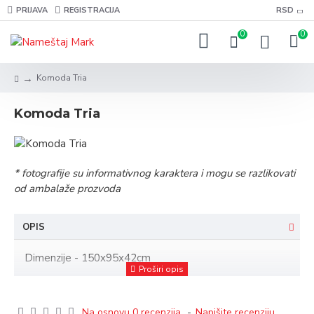
PRIJAVA
REGISTRACIJA
RSD
0
0
Komoda Tria
Komoda Tria
* fotografije su informativnog karaktera i mogu se razlikovati
od ambalaže prozvoda
OPIS
Dimenzije - 150x95x42cm
Na osnovu 0 recenzija.
-
Napišite recenziju