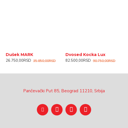
Dušek MARK
Dvosed Kocka Lux
F
26.750,00RSD
82.500,00RSD
3
35.850,00RSD
90.750,00RSD
Pančevački Put 85, Beograd 11210, Srbija