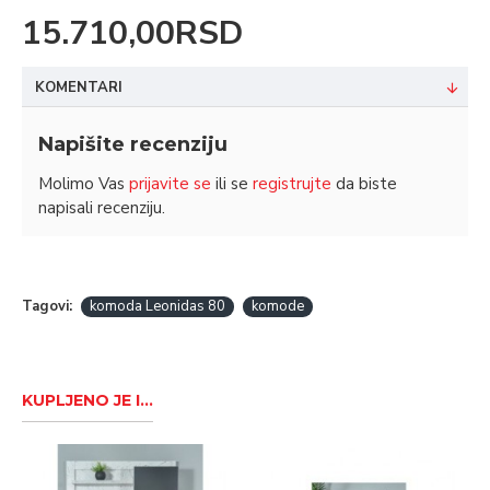
15.710,00RSD
KOMENTARI
Napišite recenziju
Molimo Vas
prijavite se
ili se
registrujte
da biste
napisali recenziju.
Tagovi:
komoda Leonidas 80
komode
KUPLJENO JE I...