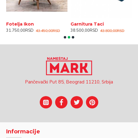
Fotelja Ikon
Garnitura Taci
K
31.750,00RSD
38.500,00RSD
4
43.450,00RSD
43.800,00RSD
Pančevački Put 85, Beograd 11210, Srbija
Informacije