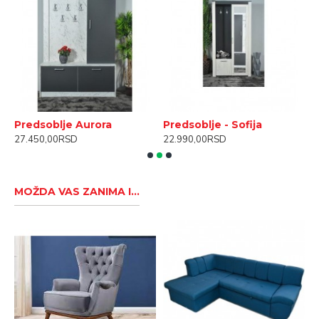
Predsoblje Aurora
Predsoblje - Sofija
S
27.450,00RSD
22.990,00RSD
1
MOŽDA VAS ZANIMA I...