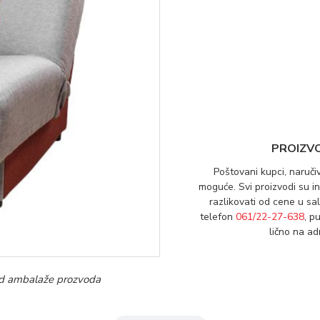
PROIZV
Poštovani kupci, naruči
moguće. Svi proizvodi su 
razlikovati od cene u sa
telefon
061/22-27-638
, p
lično na a
i od ambalaže prozvoda