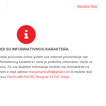
Nameštaj Mark
ODI SU INFORMATIVNOG KARAKTERA
vanje proizvoda online putem ove internet prezentacije nije
informativnog karaktera i cena je podložna izmenama i može se
lonu. Za sve dodatne informacije možete nas kontaktirati na
utem e-mail adrese
marijamartex80@gmail.com
ili možete doći
dresu
Pančevački Put 85, Beograd 11210, Srbija