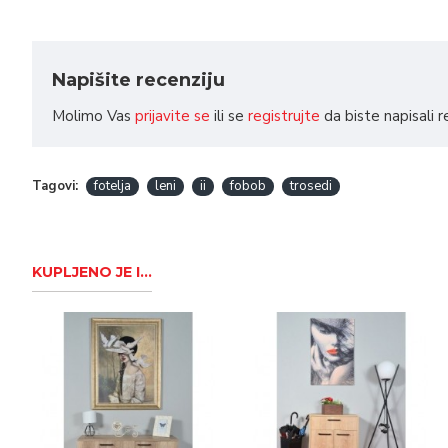
Napišite recenziju
Molimo Vas
prijavite se
ili se
registrujte
da biste napisali r
Tagovi:
fotelja
leni
ii
fobob
trosedi
KUPLJENO JE I...