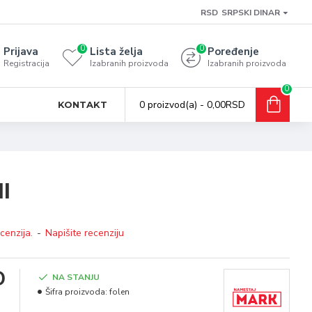
RSD
SRPSKI DINAR
0
0
Prijava
Lista želja
Poređenje
Registracija
Izabranih proizvoda
Izabranih proizvoda
0
0 proizvod(a) - 0,00RSD
KONTAKT
II
cenzija.
-
Napišite recenziju
D
NA STANJU
Šifra proizvoda:
folen