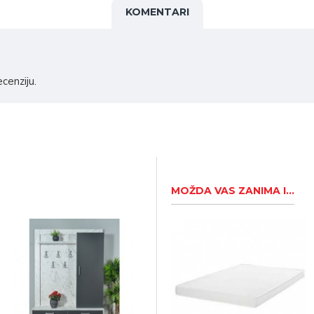
KOMENTARI
ecenziju.
MOŽDA VAS ZANIMA I...
Predsoblje - Sofija
S
22.990,00RSD
1