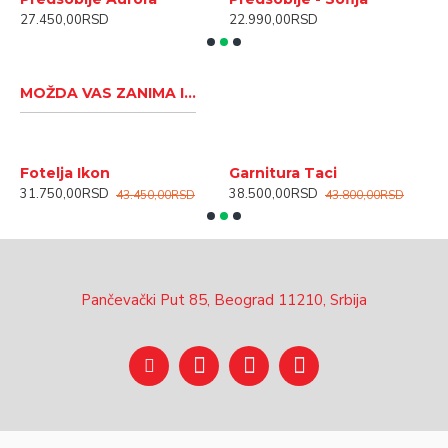
27.450,00RSD
22.990,00RSD
1
MOŽDA VAS ZANIMA I...
Fotelja Ikon
Garnitura Taci
K
31.750,00RSD
38.500,00RSD
4
43.450,00RSD
43.800,00RSD
Pančevački Put 85, Beograd 11210, Srbija