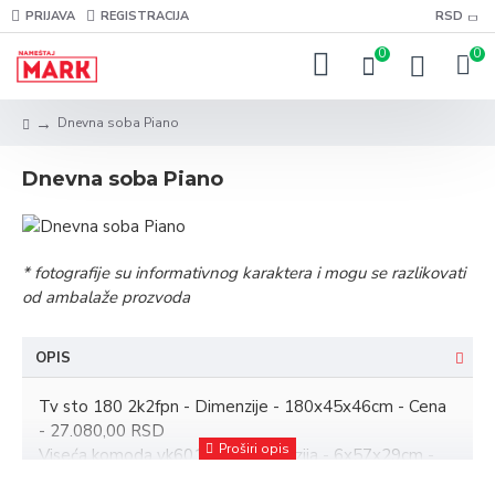
PRIJAVA
REGISTRACIJA
RSD
0
0
Dnevna soba Piano
Dnevna soba Piano
* fotografije su informativnog karaktera i mogu se razlikovati
od ambalaže prozvoda
OPIS
Tv sto 180 2k2fpn - Dimenzije - 180x45x46cm - Cena
- 27.080,00 RSD
Viseća komoda vk601kpn - Dimenzija - 6x57x29cm -
Cena - 8.841,00 RSD x2kom